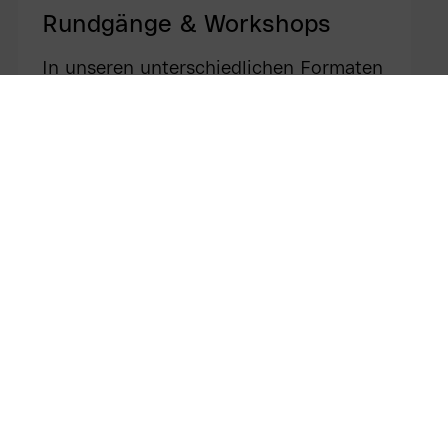
Rundgänge & Workshops
In unseren unterschiedlichen Formaten
möchten wir mit Ihnen gemeinsam der
Kunst im Museum näherkommen.
Mehr erfahren
cketanzahl