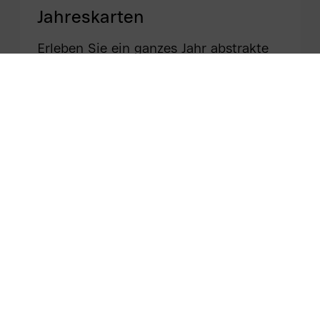
Jahreskarten
Erleben Sie ein ganzes Jahr abstrakte
Kunst und Weltklasse-Architektur im
Museum Reinhard Ernst.
Mehr erfahren
Uhrzeit
Ti