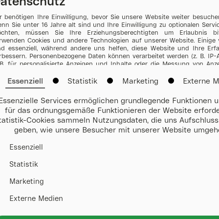
atenschutz
tern
r benötigen Ihre Einwilligung, bevor Sie unsere Website weiter besuch
nn Sie unter 16 Jahre alt sind und Ihre Einwilligung zu optionalen Serv
chten, müssen Sie Ihre Erziehungsberechtigten um Erlaubnis bi
rwenden Cookies und andere Technologien auf unserer Website. Einige 
nd essenziell, während andere uns helfen, diese Website und Ihre Erf
rbessern. Personenbezogene Daten können verarbeitet werden (z. B. IP-
 B. für personalisierte Anzeigen und Inhalte oder die Messung von An
halten. Weitere Informationen über die Verwendung Ihrer Daten find
serer
Datenschutzerklärung
. Es besteht keine Verpflichtung, in die Ve
Essenziell
Statistik
Marketing
Externe 
rer Daten einzuwilligen, um dieses Angebot zu nutzen. Sie können Ihr
derzeit unter
Einstellungen
. widerrufen oder anpassen. Bitte beachten 
Essenzielle Services ermöglichen grundlegende Funktionen u
fgrund individueller Einstellungen möglicherweise nicht alle Funkt
für das ordnungsgemäße Funktionieren der Website erforder
bsite verfügbar sind. Einige Services verarbeiten personenbezogene Da
A. Mit Ihrer Einwilligung zur Nutzung dieser Services willigen Sie a
tatistik-Cookies sammeln Nutzungsdaten, die uns Aufschluss
rarbeitung Ihrer Daten in den USA gemäß Art. 49 (1) lit. a GDPR ein. Der 
geben, wie unsere Besucher mit unserer Website umgeh
e USA als ein Land mit unzureichendem Datenschutz nach EU-Standard
steht beispielsweise die Gefahr, dass US-Behörden personenbezogene
Essenziell
erwachungsprogrammen verarbeiten, ohne dass für Europäerinnen und
ne Klagemöglichkeit besteht.
Statistik
Marketing
Externe Medien