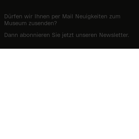
Dürfen wir Ihnen per Mail Neuigkeiten zum
Museum zusenden?
Dann abonnieren Sie jetzt unseren Newsletter.
Newsletter abonnieren
Museum Reinhard Ernst
Wilhelmstraße 1
65185 Wiesbaden
T.: +49 (0)611 763 8888 0