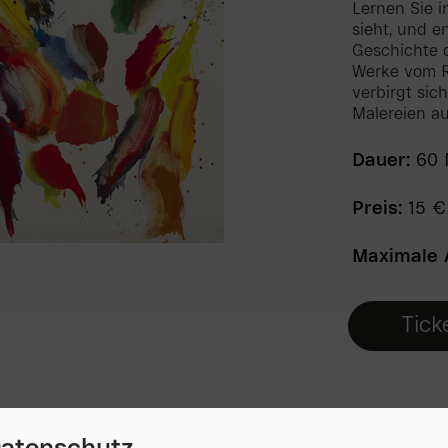
Lernen Sie 
sieht, und 
Geschichte 
Werke vom R
verbirgt sic
Malereien a
Dauer:
60 
Preis:
15 € 
Maximale 
Tick