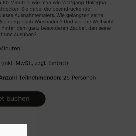
in 60 Minuten, wie man wie Wolfgang Hollegha
entdecken Sie dabei die beeindruckende
dieses Ausnahmemalers. Wie gelangten seine
echberg nach Wiesbaden? Und welche Weltsicht
h hinter dem ganz besonderen Zauber, den seine
uf uns ausüben?
Minuten
(inkl. MwSt., zzgl. Eintritt)
Anzahl Teilnehmenden:
25 Personen
et buchen