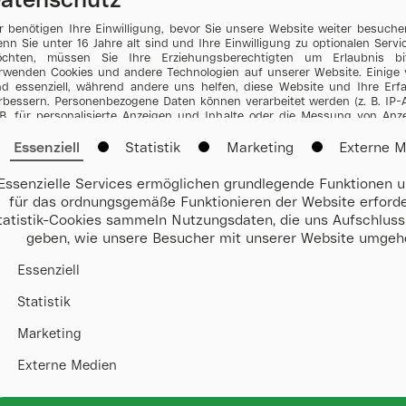
atenschutz
r benötigen Ihre Einwilligung, bevor Sie unsere Website weiter besuch
nn Sie unter 16 Jahre alt sind und Ihre Einwilligung zu optionalen Serv
chten, müssen Sie Ihre Erziehungsberechtigten um Erlaubnis bi
rwenden Cookies und andere Technologien auf unserer Website. Einige 
nd essenziell, während andere uns helfen, diese Website und Ihre Erf
rbessern. Personenbezogene Daten können verarbeitet werden (z. B. IP-
 B. für personalisierte Anzeigen und Inhalte oder die Messung von An
Datum auswählen
halten. Weitere Informationen über die Verwendung Ihrer Daten find
serer
Datenschutzerklärung
. Es besteht keine Verpflichtung, in die Ve
Essenziell
Statistik
Marketing
Externe 
Bitte wählen Sie ein Datum aus.
rer Daten einzuwilligen, um dieses Angebot zu nutzen. Sie können Ihr
derzeit unter
Einstellungen
. widerrufen oder anpassen. Bitte beachten 
Essenzielle Services ermöglichen grundlegende Funktionen u
fgrund individueller Einstellungen möglicherweise nicht alle Funkt
für das ordnungsgemäße Funktionieren der Website erforder
bsite verfügbar sind. Einige Services verarbeiten personenbezogene Da
A. Mit Ihrer Einwilligung zur Nutzung dieser Services willigen Sie a
tatistik-Cookies sammeln Nutzungsdaten, die uns Aufschluss
07.10.2026
rarbeitung Ihrer Daten in den USA gemäß Art. 49 (1) lit. a GDPR ein. Der 
geben, wie unsere Besucher mit unserer Website umgeh
e USA als ein Land mit unzureichendem Datenschutz nach EU-Standard
steht beispielsweise die Gefahr, dass US-Behörden personenbezogene
Essenziell
en keine Ergebnisse gefunden werden. Bitte wählen
erwachungsprogrammen verarbeiten, ohne dass für Europäerinnen und
ne Klagemöglichkeit besteht.
Statistik
abschicken
Marketing
Externe Medien