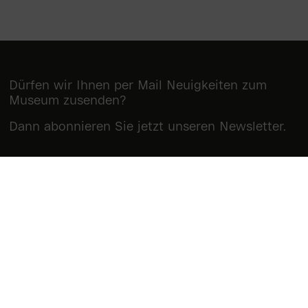
Dürfen wir Ihnen per Mail Neuigkeiten zum
Museum zusenden?
Dann abonnieren Sie jetzt unseren Newsletter.
Newsletter abonnieren
Museum Reinhard Ernst
Wilhelmstraße 1