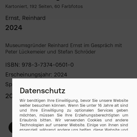
Kartoniert, 192 Seiten, 60 Farbfotos
Ernst, Reinhard
2024
Museumsgründer Reinhard Ernst im Gespräch mit
Peter Lückemeier und Stefan Schröder
ISBN: 978-3-7374-0501-0
Erscheinungsjahr: 2024
Sprache: Deutsch
Datenschutz
20,00 €
Wir benötigen Ihre Einwilligung, bevor Sie unsere Website
weiter besuchen können. Wenn Sie unter 16 Jahre alt sind
-
+
und Ihre Einwilligung zu optionalen Services geben
möchten, müssen Sie Ihre Erziehungsberechtigten um
Erlaubnis bitten. Wir verwenden Cookies und andere
Technologien auf unserer Website. Einige von ihnen sind
In den Warenkorb
essenziell, während andere uns helfen, diese Website und
Ihre Erfahrung zu verbessern. Personenbezogene Daten